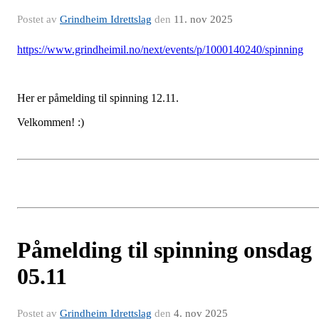
Postet av
Grindheim Idrettslag
den
11. nov 2025
https://www.grindheimil.no/next/events/p/1000140240/spinning
Her er påmelding til spinning 12.11.
Velkommen! :)
Påmelding til spinning onsdag
05.11
Postet av
Grindheim Idrettslag
den
4. nov 2025