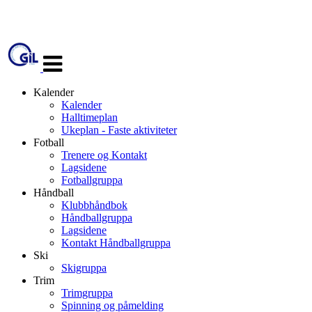
Veksle
navigasjon
Kalender
Kalender
Halltimeplan
Ukeplan - Faste aktiviteter
Fotball
Trenere og Kontakt
Lagsidene
Fotballgruppa
Håndball
Klubbhåndbok
Håndballgruppa
Lagsidene
Kontakt Håndballgruppa
Ski
Skigruppa
Trim
Trimgruppa
Spinning og påmelding