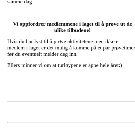
samme dag.
Vi oppfordrer medlemmene i laget til å prøve ut de
ulike tilbudene!
Hvis du har lyst til å prøve aktivitetene men ikke er
medlem i laget er det mulig å komme på et par prøvetime
før du eventuelt melder deg inn.
Ellers minner vi om at turløypene er åpne hele året:)