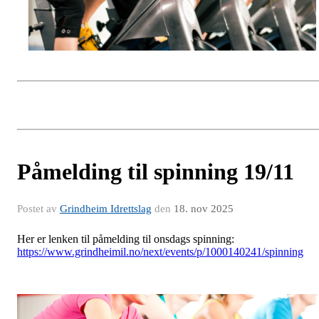
Påmelding til spinning 19/11
Postet av
Grindheim Idrettslag
den
18. nov 2025
Her er lenken til påmelding til onsdags spinning:
https://www.grindheimil.no/next/events/p/1000140241/spinning