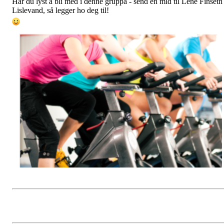
Har du lyst å bli med i denne gruppa - send en mld til Lene Finseth
Lislevand, så legger ho deg til!