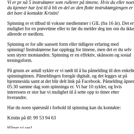
Vi er pr nå 5 instruktører som rullerer på timene. Hvis du eller noe
du kjenner har lyst til å bli en del av den flotte instruktørgjengen er
det bare å kontakte Kristin!
Spinning er et tilbud til voksne medlemmer i GIL (fra 16 år). Det er
mulighet for en prøvetime eller to før du melder deg inn om du ikk
allerede er medlem.
Spinning er for alle uansett form eller tidligere erfaring med
spinning! Instruktørene har opplegg for timene, men det er du selv
som styrer motstanden. Spinning er en effektiv, skånsom og sosial
treningsform.
På grunn av antall sykler er vi nødt til å ha påmelding til den enkelt
spinningtimen. Påmeldingen foregår digitalt, og det legges ut på
hjemmesida samt at det blir delt link på Facebook. Påmelding åpne
05.30 samme dag som spinninga er. Vi har 10 sykler, og hvis
interessen er stor har vi mulighet til å sette opp to timer etter
hverandre.
Har du noen spørsmål i forhold til spinning kan du kontakte:
Kristin på tlf: 99 53 94 63
Håper vi ses!