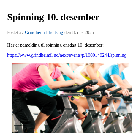
Spinning 10. desember
Postet av
Grindheim Idrettslag
den
8. des 2025
Her er påmelding til spinning onsdag 10. desember:
https://www.grindheimil.no/next/events/p/1000140244/spinning