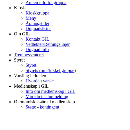
Annen info fra gruppa
Kiosk
Kioskgruppa
Meny
Åpningstider
Dugnadslister
Om GIL
Kontakt GIL
Vedtekter/Retningslinjer
Dugnad info
Treningssenteret
Styret
Styret
Styrets rom (lukket gruppe)
Varsling i idretten
Hvordan varsle
Medlemskap i GIL
Info om medlemskap i GIL
Min idrett - Innmelding
Økonomisk støtte til medlemskap
Støtte - kontingent