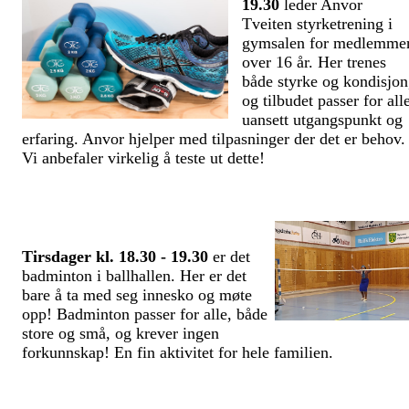
19.30
leder Anvor
Tveiten styrketrening i
gymsalen for medlemme
over 16 år. Her trenes
både styrke og kondisjon
og tilbudet passer for all
uansett utgangspunkt og
erfaring. Anvor hjelper med tilpasninger der det er behov.
Vi anbefaler virkelig å teste ut dette!
Tirsdager kl. 18.30 - 19.30
er det
badminton i ballhallen. Her er det
bare å ta med seg innesko og møte
opp! Badminton passer for alle, både
store og små, og krever ingen
forkunnskap! En fin aktivitet for hele familien.