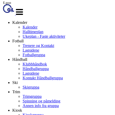
E-post
Veksle
navigasjon
Kalender
Kalender
Halltimeplan
Ukeplan - Faste aktiviteter
Fotball
Trenere og Kontakt
Lagsidene
Fotballgruppa
Håndball
Klubbhåndbok
Håndballgruppa
Lagsidene
Kontakt Håndballgruppa
Ski
Skigruppa
Trim
Trimgruppa
Spinning og påmelding
Annen info fra gruppa
Kiosk
Kioskgruppa