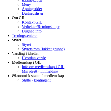
Meny
Åpningstider
Dugnadslister
Om GIL
Kontakt GIL
Vedtekter/Retningslinjer
Dugnad info
Treningssenteret
Styret
Styret
Styrets rom (lukket gruppe)
Varsling i idretten
Hvordan varsle
Medlemskap i GIL
Info om medlemskap i GIL
Min idrett - Innmelding
Økonomisk støtte til medlemskap
Støtte - kontingent