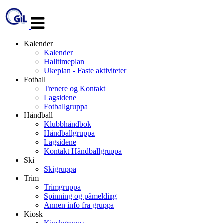
Veksle
navigasjon
Kalender
Kalender
Halltimeplan
Ukeplan - Faste aktiviteter
Fotball
Trenere og Kontakt
Lagsidene
Fotballgruppa
Håndball
Klubbhåndbok
Håndballgruppa
Lagsidene
Kontakt Håndballgruppa
Ski
Skigruppa
Trim
Trimgruppa
Spinning og påmelding
Annen info fra gruppa
Kiosk
Kioskgruppa