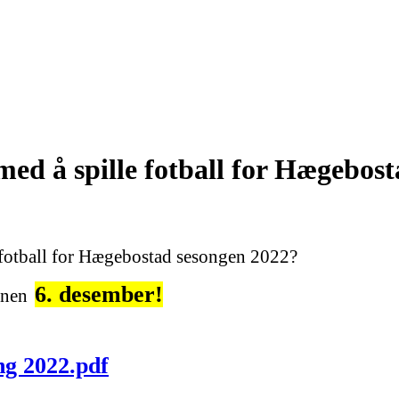
med å spille fotball for Hægebos
e fotball for Hægebostad sesongen 2022?
6. desember!
nnen
ng 2022.pdf