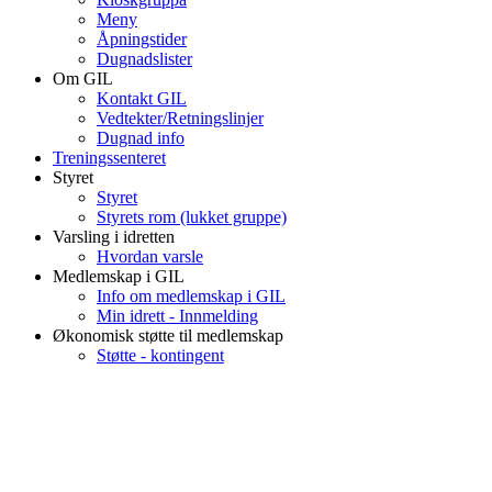
Meny
Åpningstider
Dugnadslister
Om GIL
Kontakt GIL
Vedtekter/Retningslinjer
Dugnad info
Treningssenteret
Styret
Styret
Styrets rom (lukket gruppe)
Varsling i idretten
Hvordan varsle
Medlemskap i GIL
Info om medlemskap i GIL
Min idrett - Innmelding
Økonomisk støtte til medlemskap
Støtte - kontingent