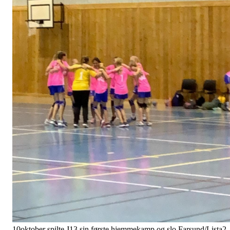
10oktober spilte J13 sin første hjemmekamp og slo Farsund/Lista2