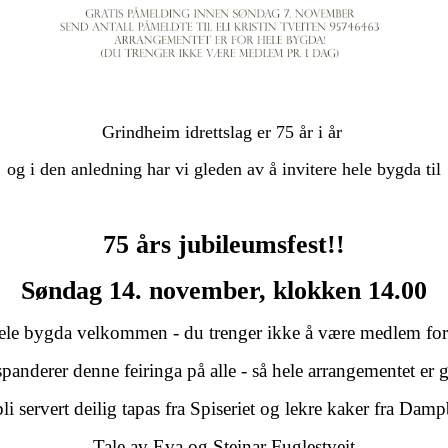
Grindheim idrettslag er 75 år i år
og i den anledning har vi gleden av å invitere hele bygda til
75 års jubileumsfest!!
Søndag 14. november, klokken 14.00
ele bygda velkommen - du trenger ikke å være medlem for
panderer denne feiringa på alle - så hele arrangementet er g
bli servert deilig tapas fra Spiseriet og lekre kaker fra Damp
Tale av Eva og Steinar Fuglestveit