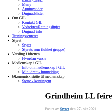
Meny
Åpningstider
Dugnadslister
Om GIL
Kontakt GIL
Vedtekter/Retningslinjer
Dugnad info
Treningssenteret
Styret
Styret
Styrets rom (lukket gruppe)
Varsling i idretten
Hvordan varsle
Medlemskap i GIL
Info om medlemskap i GIL
Min idrett - Innmelding
Økonomisk støtte til medlemskap
Støtte - kontingent
Grindheim I.L feire
Postet av
Styret
den
27. okt 2021