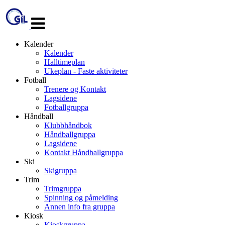
Veksle
navigasjon
Kalender
Kalender
Halltimeplan
Ukeplan - Faste aktiviteter
Fotball
Trenere og Kontakt
Lagsidene
Fotballgruppa
Håndball
Klubbhåndbok
Håndballgruppa
Lagsidene
Kontakt Håndballgruppa
Ski
Skigruppa
Trim
Trimgruppa
Spinning og påmelding
Annen info fra gruppa
Kiosk
Kioskgruppa