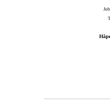
Jub
T
Håpe