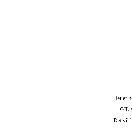
Her er h
GIL s
Det vil 