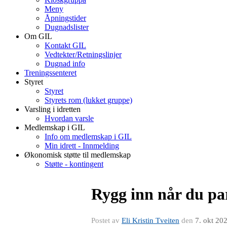
Meny
Åpningstider
Dugnadslister
Om GIL
Kontakt GIL
Vedtekter/Retningslinjer
Dugnad info
Treningssenteret
Styret
Styret
Styrets rom (lukket gruppe)
Varsling i idretten
Hvordan varsle
Medlemskap i GIL
Info om medlemskap i GIL
Min idrett - Innmelding
Økonomisk støtte til medlemskap
Støtte - kontingent
Rygg inn når du pa
Postet av
Eli Kristin Tveiten
den
7. okt 20