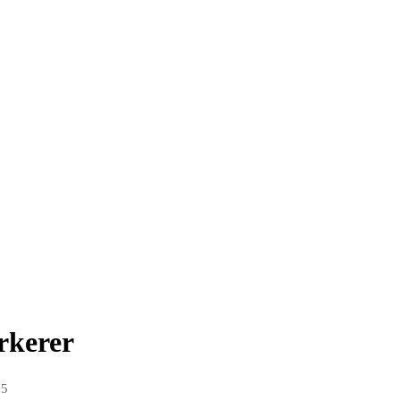
rkerer
25