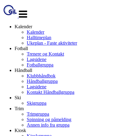
Veksle
navigasjon
Kalender
Kalender
Halltimeplan
Ukeplan - Faste aktiviteter
Fotball
Trenere og Kontakt
Lagsidene
Fotballgruppa
Håndball
Klubbhåndbok
Håndballgruppa
Lagsidene
Kontakt Håndballgruppa
Ski
Skigruppa
Trim
Trimgruppa
Spinning og påmelding
Annen info fra gruppa
Kiosk
Kioskgruppa