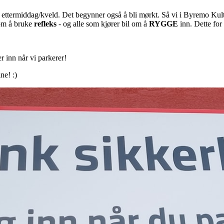
på ettermiddag/kveld. Det begynner også å bli mørkt. Så vi i Byremo Ku
 om å bruke
refleks
- og alle som kjører bil om å
RYGGE
inn. Dette for
er inn når vi parkerer!
ine! :)