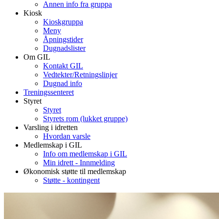
Annen info fra gruppa
Kiosk
Kioskgruppa
Meny
Åpningstider
Dugnadslister
Om GIL
Kontakt GIL
Vedtekter/Retningslinjer
Dugnad info
Treningssenteret
Styret
Styret
Styrets rom (lukket gruppe)
Varsling i idretten
Hvordan varsle
Medlemskap i GIL
Info om medlemskap i GIL
Min idrett - Innmelding
Økonomisk støtte til medlemskap
Støtte - kontingent