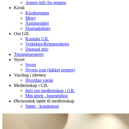
Annen info fra gruppa
Kiosk
Kioskgruppa
Meny
Åpningstider
Dugnadslister
Om GIL
Kontakt GIL
Vedtekter/Retningslinjer
Dugnad info
Treningssenteret
Styret
Styret
Styrets rom (lukket gruppe)
Varsling i idretten
Hvordan varsle
Medlemskap i GIL
Info om medlemskap i GIL
Min idrett - Innmelding
Økonomisk støtte til medlemskap
Støtte - kontingent