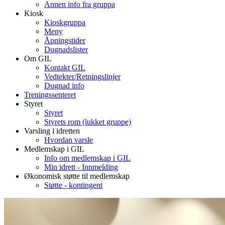
Annen info fra gruppa
Kiosk
Kioskgruppa
Meny
Åpningstider
Dugnadslister
Om GIL
Kontakt GIL
Vedtekter/Retningslinjer
Dugnad info
Treningssenteret
Styret
Styret
Styrets rom (lukket gruppe)
Varsling i idretten
Hvordan varsle
Medlemskap i GIL
Info om medlemskap i GIL
Min idrett - Innmelding
Økonomisk støtte til medlemskap
Støtte - kontingent