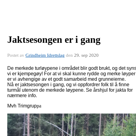
Jaktsesongen er i gang
Postet av
Grindheim Idrettslag
den
29. sep 2020
De merkede turløypene i området blir godt brukt, og det syn
vi er kjempegøy! For at vi skal kunne rydde og merke løyper
er vi avhengige av et godt samarbeid med grunneierne.
Nå er jaktsesongen i gang, og vi oppfordrer folk til å finne
turmål utenom de merkede løypene. Se årshjul for jakta for
nærmere info.
Mvh Trimgrup
pa