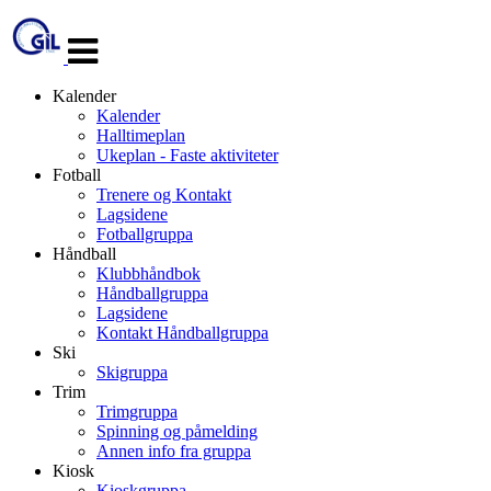
Veksle
navigasjon
Kalender
Kalender
Halltimeplan
Ukeplan - Faste aktiviteter
Fotball
Trenere og Kontakt
Lagsidene
Fotballgruppa
Håndball
Klubbhåndbok
Håndballgruppa
Lagsidene
Kontakt Håndballgruppa
Ski
Skigruppa
Trim
Trimgruppa
Spinning og påmelding
Annen info fra gruppa
Kiosk
Kioskgruppa