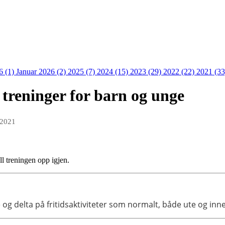
6 (1)
Januar 2026 (2)
2025 (7)
2024 (15)
2023 (29)
2022 (22)
2021 (3
 treninger for barn og unge
 2021
ll treningen opp igjen.
og delta på fritidsaktiviteter som normalt, både ute og inn