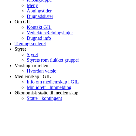
Meny
Åpningstider
Dugnadslister
Om GIL
Kontakt GIL
Vedtekter/Retningslinjer
Dugnad info
Treningssenteret
Styret
Styret
Styrets rom (lukket gruppe)
Varsling i idretten
Hvordan varsle
Medlemskap i GIL
Info om medlemskap i GIL
Min idrett - Innmelding
Økonomisk støtte til medlemskap
Støtte - kontingent