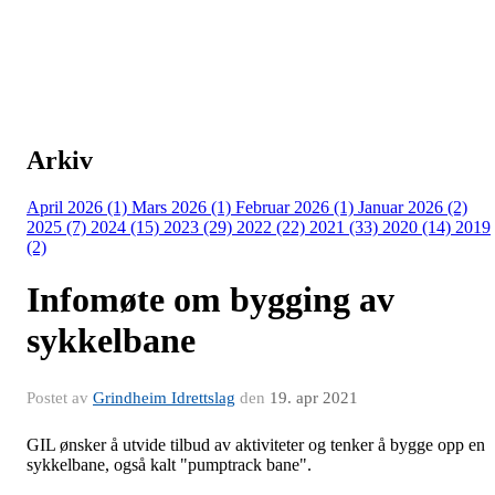
Arkiv
April 2026 (1)
Mars 2026 (1)
Februar 2026 (1)
Januar 2026 (2)
2025 (7)
2024 (15)
2023 (29)
2022 (22)
2021 (33)
2020 (14)
2019
(2)
Infomøte om bygging av
sykkelbane
Postet av
Grindheim Idrettslag
den
19. apr 2021
GIL ønsker å utvide tilbud av aktiviteter og tenker å bygge opp en
sykkelbane, også kalt "pumptrack bane".