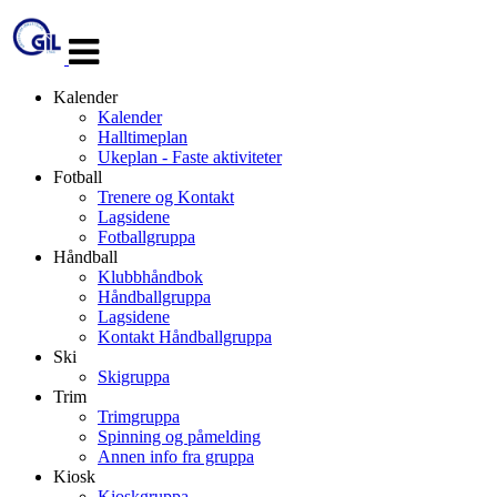
Veksle
navigasjon
Kalender
Kalender
Halltimeplan
Ukeplan - Faste aktiviteter
Fotball
Trenere og Kontakt
Lagsidene
Fotballgruppa
Håndball
Klubbhåndbok
Håndballgruppa
Lagsidene
Kontakt Håndballgruppa
Ski
Skigruppa
Trim
Trimgruppa
Spinning og påmelding
Annen info fra gruppa
Kiosk
Kioskgruppa