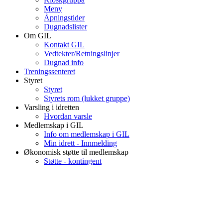
Meny
Åpningstider
Dugnadslister
Om GIL
Kontakt GIL
Vedtekter/Retningslinjer
Dugnad info
Treningssenteret
Styret
Styret
Styrets rom (lukket gruppe)
Varsling i idretten
Hvordan varsle
Medlemskap i GIL
Info om medlemskap i GIL
Min idrett - Innmelding
Økonomisk støtte til medlemskap
Støtte - kontingent