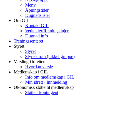
Meny
Åpningstider
Dugnadslister
Om GIL
Kontakt GIL
Vedtekter/Retningslinjer
Dugnad info
Treningssenteret
Styret
Styret
Styrets rom (lukket gruppe)
Varsling i idretten
Hvordan varsle
Medlemskap i GIL
Info om medlemskap i GIL
Min idrett - Innmelding
Økonomisk støtte til medlemskap
Støtte - kontingent