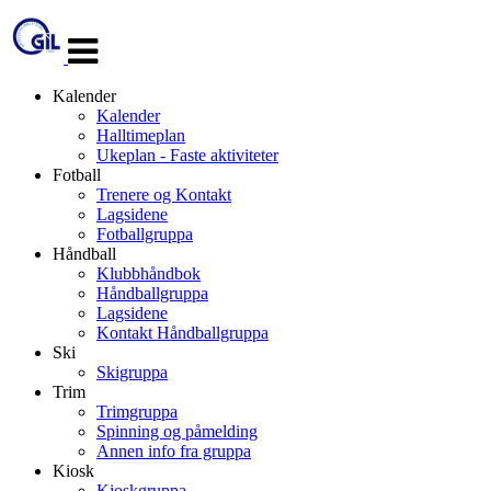
Veksle
navigasjon
Kalender
Kalender
Halltimeplan
Ukeplan - Faste aktiviteter
Fotball
Trenere og Kontakt
Lagsidene
Fotballgruppa
Håndball
Klubbhåndbok
Håndballgruppa
Lagsidene
Kontakt Håndballgruppa
Ski
Skigruppa
Trim
Trimgruppa
Spinning og påmelding
Annen info fra gruppa
Kiosk
Kioskgruppa