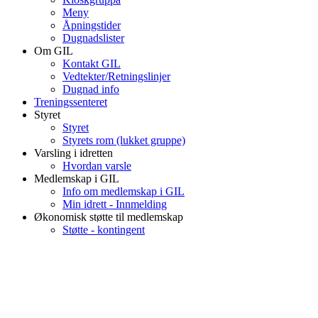
Meny
Åpningstider
Dugnadslister
Om GIL
Kontakt GIL
Vedtekter/Retningslinjer
Dugnad info
Treningssenteret
Styret
Styret
Styrets rom (lukket gruppe)
Varsling i idretten
Hvordan varsle
Medlemskap i GIL
Info om medlemskap i GIL
Min idrett - Innmelding
Økonomisk støtte til medlemskap
Støtte - kontingent