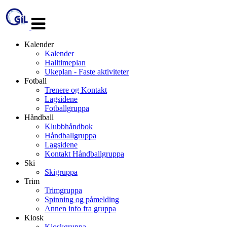
Veksle
navigasjon
Kalender
Kalender
Halltimeplan
Ukeplan - Faste aktiviteter
Fotball
Trenere og Kontakt
Lagsidene
Fotballgruppa
Håndball
Klubbhåndbok
Håndballgruppa
Lagsidene
Kontakt Håndballgruppa
Ski
Skigruppa
Trim
Trimgruppa
Spinning og påmelding
Annen info fra gruppa
Kiosk
Kioskgruppa