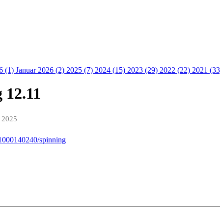
6 (1)
Januar 2026 (2)
2025 (7)
2024 (15)
2023 (29)
2022 (22)
2021 (3
 12.11
v 2025
/1000140240/spinning