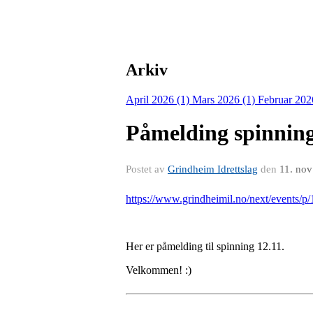
Arkiv
April 2026 (1)
Mars 2026 (1)
Februar 202
Påmelding spinning
Postet av
Grindheim Idrettslag
den
11. no
https://www.grindheimil.no/next/events/p
Her er påmelding til spinning 12.11.
Velkommen! :)