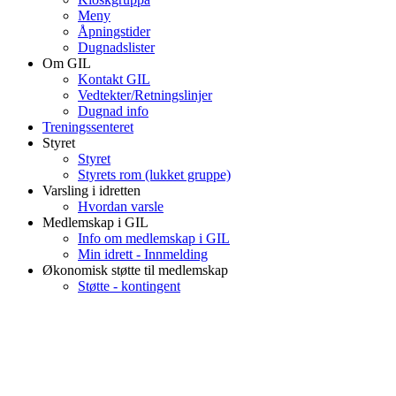
Meny
Åpningstider
Dugnadslister
Om GIL
Kontakt GIL
Vedtekter/Retningslinjer
Dugnad info
Treningssenteret
Styret
Styret
Styrets rom (lukket gruppe)
Varsling i idretten
Hvordan varsle
Medlemskap i GIL
Info om medlemskap i GIL
Min idrett - Innmelding
Økonomisk støtte til medlemskap
Støtte - kontingent