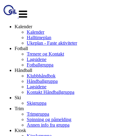
Veksle
navigasjon
Kalender
Kalender
Halltimeplan
Ukeplan - Faste aktiviteter
Fotball
Trenere og Kontakt
Lagsidene
Fotballgruppa
Håndball
Klubbhåndbok
Håndballgruppa
Lagsidene
Kontakt Håndballgruppa
Ski
Skigruppa
Trim
Trimgruppa
Spinning og påmelding
Annen info fra gruppa
Kiosk
Kioskgruppa