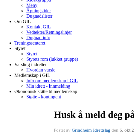
Meny
Åpningstider
Dugnadslister
Om GIL
Kontakt GIL
Vedtekter/Retningslinjer
Dugnad info
Treningssenteret
Styret
Styret
Styrets rom (lukket gruppe)
Varsling i idretten
Hvordan varsle
Medlemskap i GIL
Info om medlemskap i GIL
Min idrett - Innmelding
Økonomisk støtte til medlemskap
Støtte - kontingent
Husk å meld deg på
Postet av
Grindheim Idrettslag
den
6. okt 