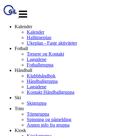
Veksle
navigasjon
Kalender
Kalender
Halltimeplan
Ukeplan - Faste aktiviteter
Fotball
Trenere og Kontakt
Lagsidene
Fotballgruppa
Håndball
Klubbhåndbok
Håndballgruppa
Lagsidene
Kontakt Håndballgruppa
Ski
Skigruppa
Trim
Trimgruppa
Spinning og påmelding
Annen info fra gruppa
Kiosk
Kioskgruppa