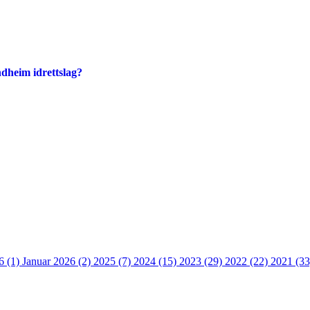
dheim idrettslag?
6 (1)
Januar 2026 (2)
2025 (7)
2024 (15)
2023 (29)
2022 (22)
2021 (3