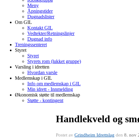
Meny
Åpningstider
Dugnadslister
Om GIL
Kontakt GIL
Vedtekter/Retningslinjer
Dugnad info
Treningssenteret
Styret
Styret
Styrets rom (lukket gruppe)
Varsling i idretten
Hvordan varsle
Medlemskap i GIL
Info om medlemskap i GIL
Min idrett - Innmelding
Økonomisk støtte til medlemskap
Støtte - kontingent
Handlekveld og smø
Postet av
Grindheim Idrettslag
den
8. nov