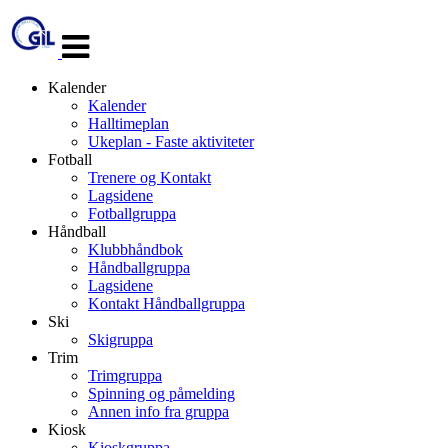
Veksle
navigasjon
Kalender
Kalender
Halltimeplan
Ukeplan - Faste aktiviteter
Fotball
Trenere og Kontakt
Lagsidene
Fotballgruppa
Håndball
Klubbhåndbok
Håndballgruppa
Lagsidene
Kontakt Håndballgruppa
Ski
Skigruppa
Trim
Trimgruppa
Spinning og påmelding
Annen info fra gruppa
Kiosk
Kioskgruppa